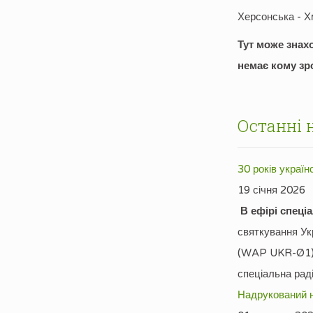
Херсонська - Х
Тут може знахо
немає кому зр
Останні 
30 років україн
19 січня 2026
В ефірі спец
святкування Ук
(WAP UKR-Ø1) в
спеціальна раді
Надрукований н