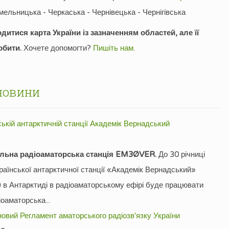
мельницька - Черкаська - Чернівецька - Чернігівська
дитися карта України із зазначенням областей, але її
обити.
Хочете допомогти?
Пишіть нам
.
новини
ській антарктичній станції Академік Вернадський
іальна радіоаматорська станція EM3ØVER.
До 30 річниці
раїнської антарктичної станції «Академік Вернадський»
 Антарктиді в радіоаматорському ефірі буде працювати
оаматорська...
овий Регламент аматорського радіозв'язку України