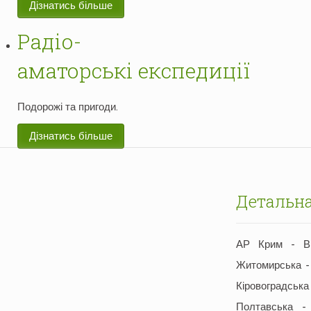
Дізнатись більше
Радіо-
аматорські експедиції
Подорожі та пригоди.
Дізнатись більше
Детальна
АР Крим - Ві
Житомирська -
Кіровоградсь
Полтавська 