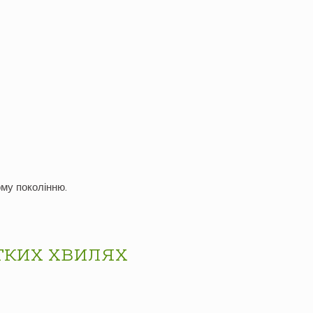
ю
му поколінню.
отких хвилях