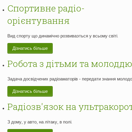
Спортивне радіо-
орієнтування
Вид спорту що динамічно розвиваэться у всьому світі.
Дізнатись більше
Робота з дітьми та молодд
Задача досвідчених радіоаматорів - передати знання молодо
Дізнатись більше
Радіозв'язок на ультракор
З дому, у авто, на літаку, в полі.