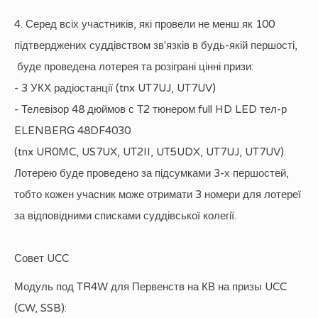
4. Серед всіх участників, які провели не менш як 100
підтверджених суддівством зв'язків в будь-якій першості,
буде проведена лотерея та розіграні цінні призи:
- 3 УКХ радіостанції (tnx UT7UJ, UT7UV)
- Телевізор 48 дюймов с Т2 тюнером full HD LED тел-р
ELENBERG 48DF4030
(tnx UR0MC, US7UX, UT2II, UT5UDX, UT7UJ, UT7UV).
Лотерею буде проведено за підсумками 3-х першостей,
тобто кожен учасник може отримати 3 номери для лотереї
за відповідними списками суддівської колегії.
Совет UCC
Модуль под TR4W для Первенств на КВ на призы UCC
(CW, SSB):