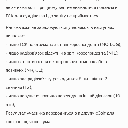
не змінюються. При цьому звіт не вважається поданим в
ГСК для суддівства і до заліку не приймається.
Радіозв'язки не зараховуються учасникові в наступних
випадках:
- якщо ГСК не отримала звіт від кореспондента (NO LOG);
- якщо радіозв'язок відсутній в звіті кореспондента (NIL);
- якщо є спотворення в контрольних номерах або в
позивних (NR, CL);
- якщо час радіозв'язку розходиться більш ніж на 2
хвилини (T2);
- якщо порушено правило переходу на інший діапазон (10
min);
Результат учасника переводиться в підгрупу «Звіт для
контролю», якщо сума