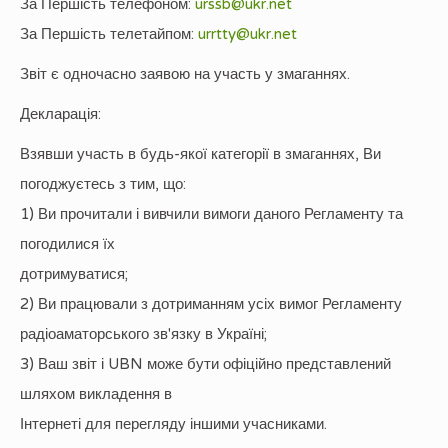
За Першість телефоном:
urssb@ukr.net
За Першість телетайпом:
urrtty@ukr.net
Звіт є одночасно заявою на участь у змаганнях.
Декларація:
Взявши участь в будь-якої категорії в змаганнях, Ви
погоджуєтесь з тим, що:
1) Ви прочитали і вивчили вимоги даного Регламенту та
погодилися їх
дотримуватися;
2) Ви працювали з дотриманням усіх вимог Регламенту
радіоаматорського зв'язку в Україні;
3) Ваш звіт і UBN може бути офіційно представлений
шляхом викладення в
Інтернеті для перегляду іншими учасниками.