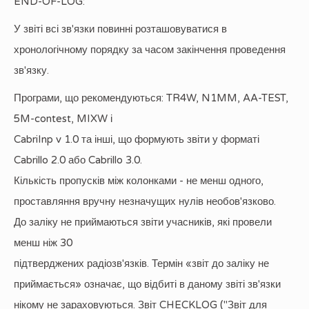
END-OF-LOG:
У звіті всі зв'язки повинні розташовуватися в
хронологічному порядку за часом закінчення проведення
зв'язку.
Програми, що рекомендуються: TR4W, N1MM, AA-TEST,
5M-contest, MIXW і
CabriInp v 1.0 та інші, що формують звіти у форматі
Cabrillo 2.0 або Cabrillo 3.0.
Кількість пропусків між колонками - не менш одного,
проставляння вручну незначущих нулів необов'язково.
До заліку не приймаються звіти учасників, які провели
менш ніж 30
підтверджених радіозв'язків. Термін «звіт до заліку не
приймається» означає, що відбиті в даному звіті зв'язки
нікому не зараховуються. Звіт CHECKLOG ("Звіт для