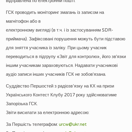
відправлена по електронній пошті.
ГСК проводить моніторинг змагань із записом на
магнітофон або в
електронному вигляді (в т.ч. і із застосуванням SDR-
приймача). Зафіксовані порушення можуть бути підставою
для зняття учасника із заліку. При цьому учасник
переводиться в підгрупу «Звіт для контролю», його зв'язки
іншим учасникам зараховуються. Надавати учасникові
аудіо записи інших учасників ГСК не зобов'язана.
Суддівство Першостей з радіозв’язку на КХ на призи
Українського Контест Клубу 2017 року здійснюватиме
Запорізька ГСК.
Звіти висилати за електронною адресою:
За Першість телеграфом:
urcw@ukr.net