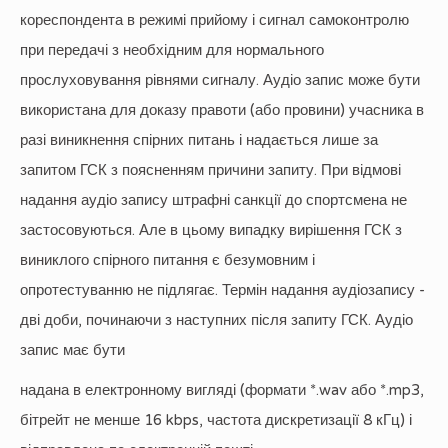
кореспондента в режимі прийому і сигнал самоконтролю
при передачі з необхідним для нормального
прослуховування рівнями сигналу. Аудіо запис може бути
використана для доказу правоти (або провини) учасника в
разі виникнення спірних питань і надається лише за
запитом ГСК з поясненням причини запиту. При відмові
надання аудіо запису штрафні санкції до спортсмена не
застосовуються. Але в цьому випадку вирішення ГСК з
виниклого спірного питання є безумовним і
опротестуванню не підлягає. Термін надання аудіозапису -
дві доби, починаючи з наступних після запиту ГСК. Аудіо
запис має бути
надана в електронному вигляді (формати *.wav або *.mp3,
бітрейт не менше 16 kbps, частота дискретизації 8 кГц) і