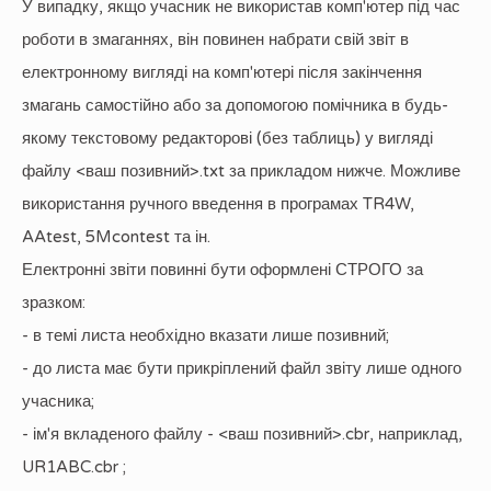
У випадку, якщо учасник не використав комп'ютер під час
роботи в змаганнях, він повинен набрати свій звіт в
електронному вигляді на комп'ютері після закінчення
змагань самостійно або за допомогою помічника в будь-
якому текстовому редакторові (без таблиць) у вигляді
файлу <ваш позивний>.txt за прикладом нижче. Можливе
використання ручного введення в програмах TR4W,
AAtest, 5Mcontest та ін.
Електронні звіти повинні бути оформлені СТРОГО за
зразком:
- в темі листа необхідно вказати лише позивний;
- до листа має бути прикріплений файл звіту лише одного
учасника;
- ім'я вкладеного файлу - <ваш позивний>.cbr, наприклад,
UR1ABC.cbr ;