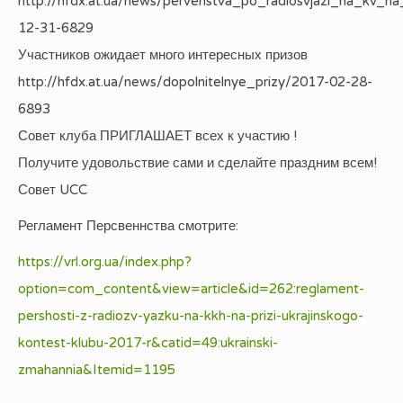
http://hfdx.at.ua/news/pervenstva_po_radiosvjazi_na_kv_n
12-31-6829
Участников ожидает много интересных призов
http://hfdx.at.ua/news/dopolnitelnye_prizy/2017-02-28-
6893
Совет клуба ПРИГЛАШАЕТ всех к участию !
Получите удовольствие сами и сделайте праздним всем!
Совет UCC
Регламент Персвеннства смотрите:
https://vrl.org.ua/index.php?
option=com_content&view=article&id=262:reglament-
pershosti-z-radiozv-yazku-na-kkh-na-prizi-ukrajinskogo-
kontest-klubu-2017-r&catid=49:ukrainski-
zmahannia&Itemid=1195