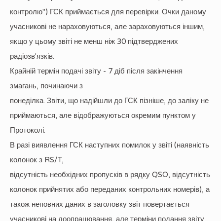
контролю") ГСК приймається для перевірки. Очки даному
учасникові не нараховуються, але зараховуються іншим,
якщо у цьому звіті не менш ніж 30 підтверджених
радіозв'язків.
Крайній термін подачі звіту - 7 діб після закінчення
змагань, починаючи з
понеділка. Звіти, що надійшли до ГСК пізніше, до заліку не
приймаються, але відображуються окремим пунктом у
Протоколі.
В разі виявлення ГСК наступних помилок у звіті (наявність
колонок з RS/T,
відсутність необхідних пропусків в рядку QSO, відсутність
колонок прийнятих або переданих контрольних номерів), а
також неповних даних в заголовку звіт повертається
учасникові на доопрацювання, але терміни подання звіту