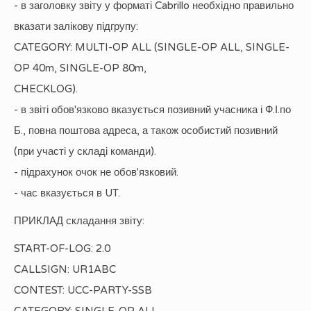
- в заголовку звіту у форматі Cabrillo необхідно правильно
вказати залікову підгрупу:
CATEGORY: MULTI-OP ALL (SINGLE-OP ALL, SINGLE-
OP 40m, SINGLE-OP 80m,
CHECKLOG).
- в звіті обов'язково вказується позивний учасника і Ф.І.по
Б., повна поштова адреса, а також особистий позивний
(при участі у складі команди).
- підрахунок очок не обов'язковий.
- час вказується в UT.
ПРИКЛАД складання звіту:
START-OF-LOG: 2.0
CALLSIGN: UR1ABC
CONTEST: UCC-PARTY-SSB
CATEGORY: SINGLE-OP ALL