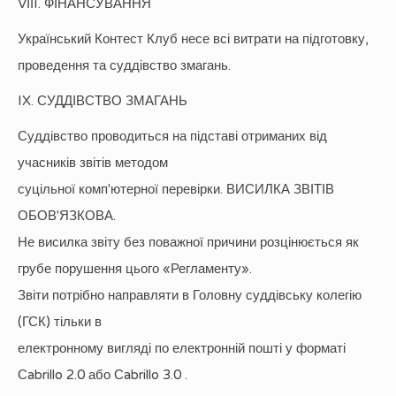
VІІI. ФІНАНСУВАННЯ
Український Контест Клуб несе всі витрати на підготовку,
проведення та суддівство змагань.
IX. СУДДІВСТВО ЗМАГАНЬ
Суддівство проводиться на підставі отриманих від
учасників звітів методом
суцільної комп'ютерної перевірки. ВИСИЛКА ЗВІТІВ
ОБОВ'ЯЗКОВА.
Не висилка звіту без поважної причини розцінюється як
грубе порушення цього «Регламенту».
Звіти потрібно направляти в Головну суддівську колегію
(ГСК) тільки в
електронному вигляді по електронній пошті у форматі
Сabrillo 2.0 або Сabrillo 3.0 .