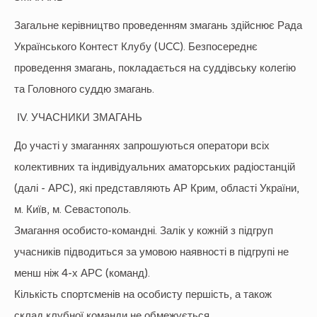
Загальне керівництво проведенням змагань здійснює Рада
Українського Контест Клубу (UCC). Безпосереднє
проведення змагань, покладається на суддівську колегію
та Головного суддю змагань.
ІV. УЧАСНИКИ ЗМАГАНЬ
До участі у змаганнях запрошуються оператори всіх
колективних та індивідуальних аматорських радіостанцій
(далі - АРС), які представляють АР Крим, області України,
м. Київ, м. Севастополь.
Змагання особисто-командні. Залік у кожній з підгруп
учасників підводиться за умовою наявності в підгрупі не
менш ніж 4-х АРС (команд).
Кількість спортсменів на особисту першість, а також
склад клубної команди не обмежується.