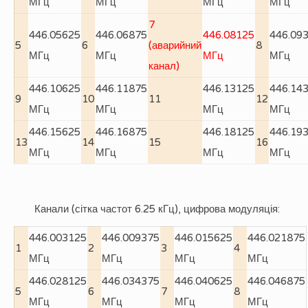
МГц
МГц
МГц
МГц
7
446.05625
446.06875
446.08125
446.09
5
6
(аварийний
8
МГц
МГц
МГц
МГц
канал)
446.10625
446.11875
446.13125
446.14
9
10
11
12
МГц
МГц
МГц
МГц
446.15625
446.16875
446.18125
446.19
13
14
15
16
МГц
МГц
МГц
МГц
Канали (сітка частот 6.25 кГц), цифрова модуляція:
446.003125
446.009375
446.015625
446.021875
1
2
3
4
МГц
МГц
МГц
МГц
446.028125
446.034375
446.040625
446.046875
5
6
7
8
МГц
МГц
МГц
МГц