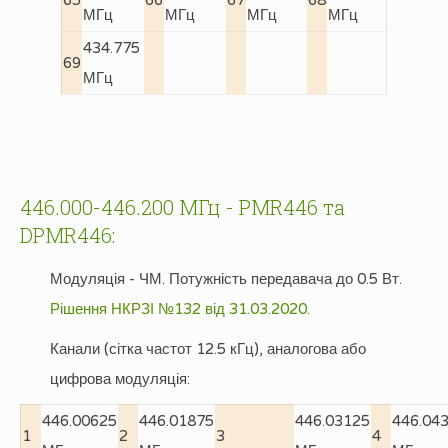
65
66
67
68
МГц
МГц
МГц
МГц
434.775
69
МГц
446.000-446.200 МГц - PMR446 та
DPMR446:
Модуляція - ЧМ. Потужність передавача до 0.5 Вт.
Рішення НКРЗІ №132 від 31.03.2020.
Канали (сітка частот 12.5 кГц), аналогова або
цифрова модуляція:
446.00625
446.01875
446.03125
446.04
1
2
3
4