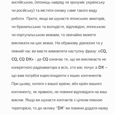
англійською, (японець навряд чи зрозуміє українську
чи російську) та містити ознаку саме такого виду
роботи. Проте, якщо ви шукаєте японських аматорів,
чи бразильських та володієте, відповідно, японською
чи португальською мовами, то звичайно можете
викликати на цих мовах. На обраному діапазоні та у
певний час ви маєте вимовляти наступну фразу: «
CQ,
CQ, CQ DX
» - де
CQ
означає те, що ви викликаєте не
конкретного радіоаматора а всіх, хто вас почує а
DX
–
що вам потрібні кореспонденти з інших континентів.
При цьому, колеги з вашої країни, або країн вашого
континенту, як правило, не повинні відповідати на ваш
виклик. Якщо ви шукаєте контактів з цілком певною
територією, то до оклику "
DX
" ви повинні додати назву