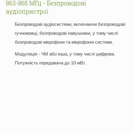
863-865 МГц - Безпроводові
аудіопристрої
Безпроводові аудіосистеми, включаючи безпроводові
гучномовці, безпроводові навушники, у тому числі
безпроводові мікрофони та мікрофонні системи.
Модуляція - ЧМ або інша, у тому числі цифрова.
Потужність передавача до 10 мВт.