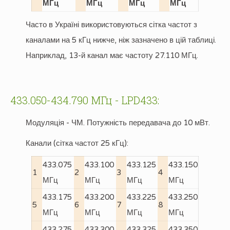
МГц
МГц
МГц
МГц
Часто в Україні використовуються сітка частот з
каналами на 5 кГц нижче, ніж зазначено в цій таблиці.
Наприклад, 13-й канал має частоту 27.110 МГц.
433.050-434.790 МГц - LPD433:
Модуляція - ЧМ. Потужність передавача до 10 мВт.
Канали (сітка частот 25 кГц):
433.075
433.100
433.125
433.150
1
2
3
4
МГц
МГц
МГц
МГц
433.175
433.200
433.225
433.250
5
6
7
8
МГц
МГц
МГц
МГц
433.275
433.300
433.325
433.350