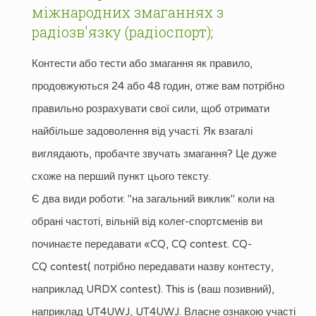
міжнародних змаганнях з
радіозв'язку (радіоспорт);
Контести або тести або змагання як правило,
продовжуються 24 або 48 годин, отже вам потрібно
правильно розрахувати свої сили, щоб отримати
найбільше задоволення від участі. Як взагалі
виглядають, пробачте звучать змагання? Це дуже
схоже на перший пункт цього тексту.
Є два види роботи: "на загальний виклик" коли на
обрані частоті, вільній від колег-спортсменів ви
починаєте передавати «CQ, CQ contest. CQ-
CQ contest( потрібно передавати назву контесту,
наприклад URDX contest). This is (ваш позивний),
наприклад UT4UWJ, UT4UWJ. Власне ознакою участі