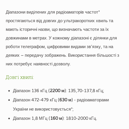
Діапазони виділених для радіоаматорів частот*
простягаються від довгих до ультракоротких хвиль та
мають історичні назви, що визначають частоти за їх
довжинами в метрах. У кожному діапазоні є ділянки для
роботи телеграфом, цифровими видами зв’язку, та на
деяких – передачу зображень. Використання більшості з
них потребує наявності дозволу.
Довгі хвилі:
Діапазон 136 кГц (
2200 м
): 135,70-137,8 кГц;
Діапазон 472-479 кГц (
630 м
) - радіоаматорами
України не використовується*;
Діапазон 1,8 МГц (
160 м
): 1810-2000 кГц.