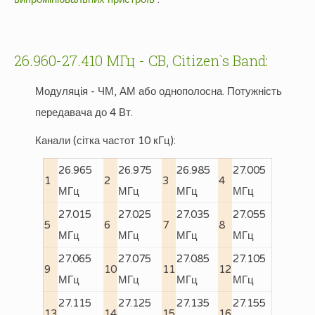
26.960-27.410 МГц - CB, Citizen`s Band:
Модуляція - ЧМ, АМ або однополосна. Потужність
передавача до 4 Вт.
Канали (сітка частот 10 кГц):
26.965
26.975
26.985
27.005
1
2
3
4
МГц
МГц
МГц
МГц
27.015
27.025
27.035
27.055
5
6
7
8
МГц
МГц
МГц
МГц
27.065
27.075
27.085
27.105
9
10
11
12
МГц
МГц
МГц
МГц
27.115
27.125
27.135
27.155
13
14
15
16