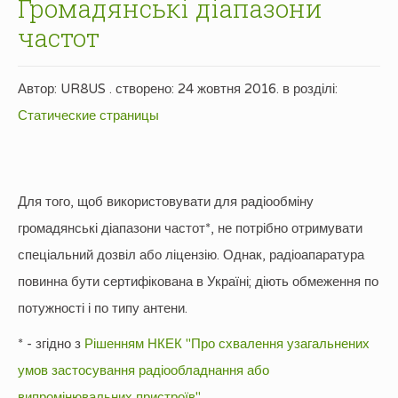
Громадянські діапазони
частот
Автор: UR8US . створено:
24 жовтня 2016
. в розділі:
Статические страницы
Для того, щоб використовувати для радіообміну
громадянські діапазони частот*, не потрібно отримувати
спеціальний дозвіл або ліцензію. Однак, радіоапаратура
повинна бути сертифікована в Україні; діють обмеження по
потужності і по типу антени.
* - згідно з
Рішенням НКЕК "Про схвалення узагальнених
умов застосування радіообладнання або
випромінювальних пристроїв"
.