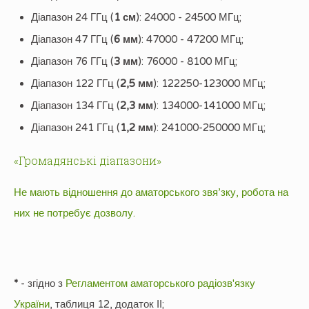
Діапазон 24 ГГц (
1 см
): 24000 - 24500 МГц;
Діапазон 47 ГГц (
6 мм
): 47000 - 47200 МГц;
Діапазон 76 ГГц (
3 мм
): 76000 - 8100 МГц;
Діапазон 122 ГГц (
2,5 мм
): 122250-123000 МГц;
Діапазон 134 ГГц (
2,3 мм
): 134000-141000 МГц;
Діапазон 241 ГГц (
1,2 мм
): 241000-250000 МГц;
«Громадянські діапазони»
Не мають відношення до аматорського звя’зку, робота на
них не потребує дозволу.
*
- згідно з
Регламентом аматорського радіозв'язку
України
, таблиця 12, додаток ІІ;