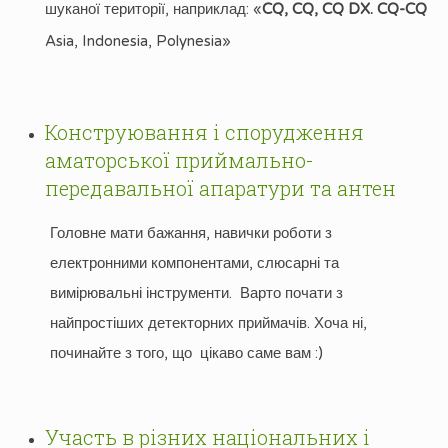
шуканої території, наприклад: «
CQ, CQ, CQ DX. CQ-CQ
Asia, Indonesia, Polynesia»
Конструювання і спорудження
аматорської приймально-
передавальної апаратури та антен
Головне мати бажання, навички роботи з
електронними компонентами, слюсарні та
вимірювальні інструменти. Варто почати з
найпростіших детекторних приймачів. Хоча ні,
починайте з того, що цікаво саме вам :)
Участь в різних національних і