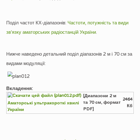
Поділ частот КХ-діапазонів:
Частоти, потужність та види
зв'язку аматорських радіостанцій України
.
Нижче наведено детальний поділ діапазонів 2 м і 70 см за
видами модуляції:
Вкладення:
[Диапазони 2 м
2464
та 70 см, формат
Аматорські ультракороткі хвилі
Кб
PDF]
України