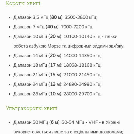
Короткі хвилі:
Діапазон 3,5 мГц (
80 м
): 3500-3800 кГц;
Діапазон 7 мГц (
40 м
): 7000-7200 кГц;
Діапазон 10 мГц (
30 м
): 10100-10140 кГц - тільки
робота азбукою Морзе та цифровими видами звя’зку;
Діапазон 14 мГц (
20 м
): 14000-14350 кГц;
Діапазон 18 мГц (
17 м
): 18068-18168 кГц;
Діапазон 21 мГц (
15 м
): 21000-21450 кГц;
Діапазон 24 мГц (
12 м
): 24890-24990 кГц;
Діапазон 28 мГц (
10 м
): 28000-29700 кГц.
Ультракороткі хвилі:
Діапазон 50 МГц (
6 м
): 50-54 МГц - VHF - в Україні
використовується лише за спеціальними дозволами;