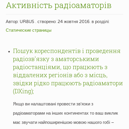
Активність радіоаматорів
Автор: UR8US . створено:
24 жовтня 2016
. в розділі:
Статические страницы
Пошук кореспондентів і проведення
радіозв'язку з аматорськими
радіостанціями, що працюють з
віддалених регіонів або з місць,
звідки рідко працюють радіоаматори
(DXing);
Якщо ви налаштовані провести зв'язки з
радіоаматорами на інших континентах то ваш виклик
має звучати найпоширенішою мовою нашого гобі –