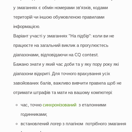
у змаганнях є обмін номерами зв'язків, кодами
територій чи іншою обумовленою правилами
інформацією.
Варіант участі у змаганнях "На підбір": коли ви не
працюєте на загальний виклик а прогулюєтесь
діапазонами, відповідаючи на CQ contest.
Бажано знати у який час доби та у яку пору року які
діапазони відкриті. Для точного врахування усіх
завойованих балів, важливо вивчити правила щоб не
отримати штрафів та мати на вашому компютері:
час, точно
синхронізований
з еталонними
годинниками;
встановлений логер з плагіном потрібного змагання