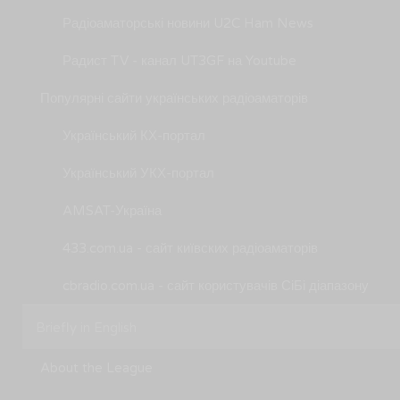
Радіоаматорські новини U2C Ham News
Радист TV - канал UT3GF на Youtube
Популярні сайти українських радіоаматорів
Український КХ-портал
Український УКХ-портал
AMSAT-Україна
433.com.ua - сайт київских радіоаматорів
cbradio.com.ua - сайт користувачів СіБі діапазону
Briefly in English
About the League