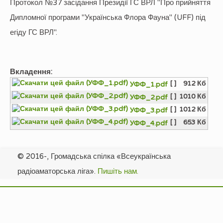
Протокол №37 засідання Президії ГС ВРЛ "Про прийняття
Дипломної програми "Українська Флора Фауна" (UFF) під
егіду ГС ВРЛ".
Вкладення:
[ ]
912 Кб
УФФ_1.pdf
[ ]
1010 Кб
УФФ_2.pdf
[ ]
1012 Кб
УФФ_3.pdf
[ ]
653 Кб
УФФ_4.pdf
© 2016-, Громадська спілка «Всеукраїнська
радіоаматорська ліга».
Пишіть нам.