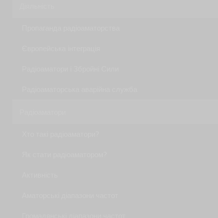
Діяльність
Пропаганда радіоаматорства
Європейська інтеграція
Радіоаматори і Збройні Сили
Радіоаматорська аварійна служба
Радіоаматори
Хто такі радіоаматори?
Як стати радiоаматором?
Активність
Аматорські діапазони частот
Громадянські діапазони частот