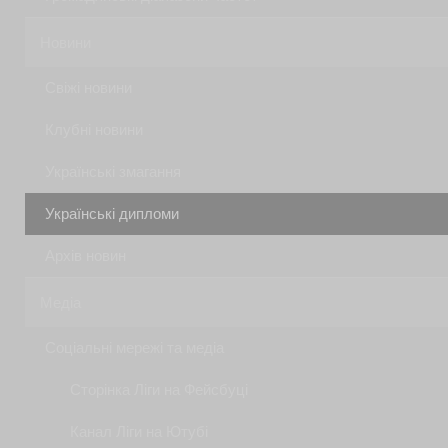
Новини
Свіжі новини
Клубні новини
Українські змагання
Українські дипломи
Архів новин
Медіа
Соціальні мережі та медіа
Сторінка Ліги на Фейсбуці
Канал Ліги на Ютубі