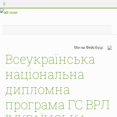
Ми на Фейсбуці:
Всеукраїнська
національна
дипломна
програма ГС ВРЛ