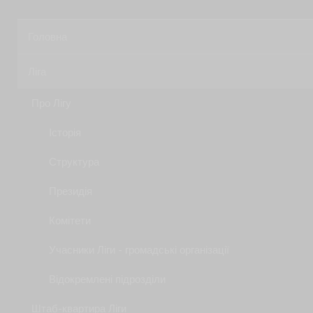
Головна
Ліга
Про Лігу
Історія
Структура
Президія
Комітети
Учасники Ліги - громадські організації
Відокремлені підрозділи
Штаб-квартира Ліги