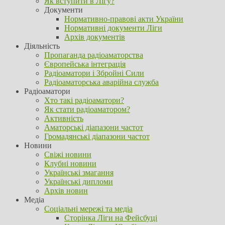
Як вступити в Лігу?
Документи
Нормативно-правові акти України
Нормативні документи Ліги
Архів документів
Діяльність
Пропаганда радіоаматорства
Європейська інтеграція
Радіоаматори і Збройні Сили
Радіоаматорська аварійна служба
Радіоаматори
Хто такі радіоаматори?
Як стати радiоаматором?
Активність
Аматорські діапазони частот
Громадянські діапазони частот
Новини
Свіжі новини
Клубні новини
Українські змагання
Українські дипломи
Архів новин
Медіа
Соціальні мережі та медіа
Сторінка Ліги на Фейсбуці