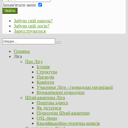
Запам'ятати мене
Увійти
Забули свій пароль?
Забули свій логін?
Зареєструватися
Головна
Ліга
Про Лігу
Історія
Структура
Президія
Комітети
Учасники Ліги - громадські організації
Відокремлені підрозділи
Штаб-квартира Ліги
Поштова адреса
Як дістатися
Підрозділи Штаб-квартири
QSL-бюро
Кваліфікаційно-технічна комісія