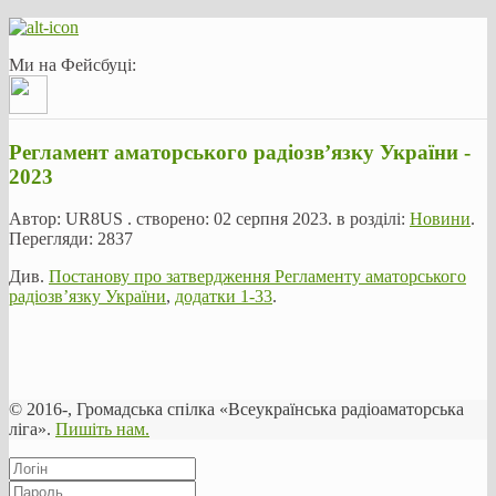
Ми на Фейсбуці:
Регламент аматорського радіозв’язку України -
2023
Автор:
UR8US
. створено:
02 серпня 2023
. в розділі:
Новини
.
Перегляди: 2837
Див.
Постанову п
ро затвердження Регламенту аматорського
радіозв’язку України
,
додатки 1-33
.
© 2016-, Громадська спілка «Всеукраїнська радіоаматорська
ліга».
Пишіть нам.