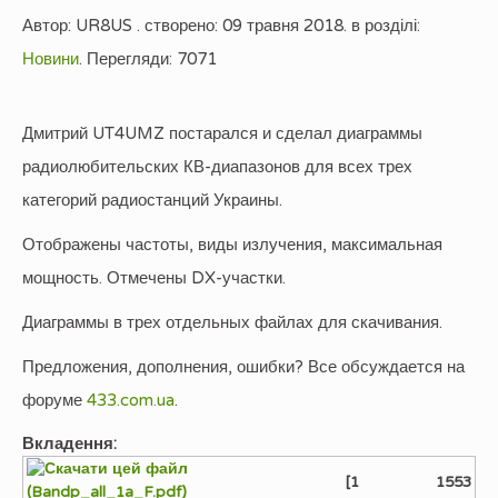
Автор:
UR8US
. створено:
09 травня 2018
. в розділі:
Новини
.
Перегляди: 7071
Дмитрий UT4UMZ постарался и сделал диаграммы
радиолюбительских КВ-диапазонов для всех трех
категорий радиостанций Украины.
Отображены частоты, виды излучения, максимальная
мощность. Отмечены DX-участки.
Диаграммы в трех отдельных файлах для скачивания.
Предложения, дополнения, ошибки? Все обсуждается на
форуме
433.com.ua
.
Вкладення:
[1
1553