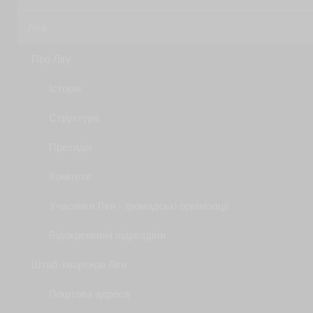
Ліга
Про Лігу
Історія
Структура
Президія
Комітети
Учасники Ліги - громадські організації
Відокремлені підрозділи
Штаб-квартира Ліги
Поштова адреса