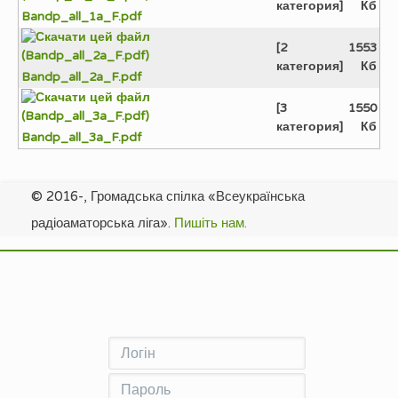
категория]
Кб
Bandp_all_1a_F.pdf
[2
1553
категория]
Кб
Bandp_all_2a_F.pdf
[3
1550
категория]
Кб
Bandp_all_3a_F.pdf
© 2016-, Громадська спілка «Всеукраїнська
радіоаматорська ліга».
Пишіть нам.