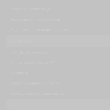
Європейська інтеграція
Радіоаматори і Збройні Сили
Радіоаматорська аварійна служба
Радіоаматори
Хто такі радіоаматори?
Як стати радiоаматором?
Активність
Аматорські діапазони частот
Громадянські діапазони частот
Новини