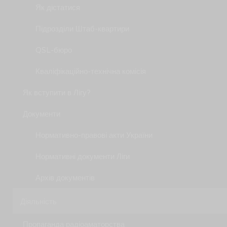
Як дістатися
Підрозділи Штаб-квартири
QSL-бюро
Кваліфікаційно-технічна комісія
Як вступити в Лігу?
Документи
Нормативно-правові акти України
Нормативні документи Ліги
Архів документів
Діяльність
Пропаганда радіоаматорства