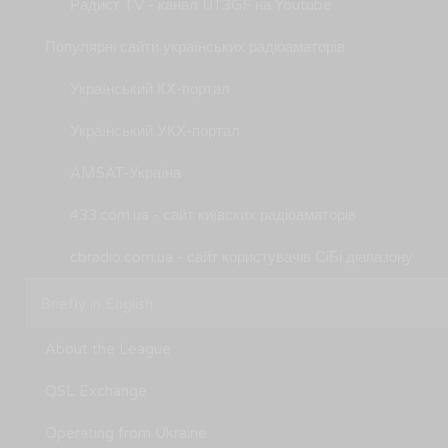
Радист TV - канал UT3GF на Youtube
Популярні сайти українських радіоаматорів
Український КХ-портал
Український УКХ-портал
AMSAT-Україна
433.com.ua - сайт київских радіоаматорів
cbradio.com.ua - сайт користувачів СіБі діапазону
Briefly in English
About the League
QSL Exchange
Operating from Ukraine