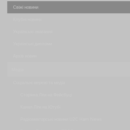
Свіжі новини
Клубні новини
Українські змагання
Українські дипломи
Архів новин
Медіа
Соціальні мережі та медіа
Сторінка Ліги на Фейсбуці
Канал Ліги на Ютубі
Радіоаматорські новини U2C Ham News