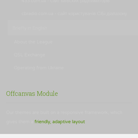
433.com.ua - сайт київских радіоаматорів
cbradio.com.ua - сайт користувачів СіБі діапазону
Briefly in English
About the League
QSL Exchange
Operating from Ukraine
Offcanvas Module
Our themes are built on a responsive framework, which
gives them a
friendly, adaptive layout