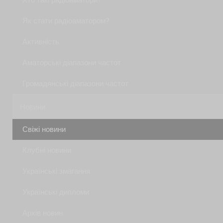
Хто такі радіоаматори?
Як стати радiоаматором?
Активність
Аматорські діапазони частот
Громадянські діапазони частот
Новини
Свіжі новини
Клубні новини
Українські змагання
Українські дипломи
Архів новин