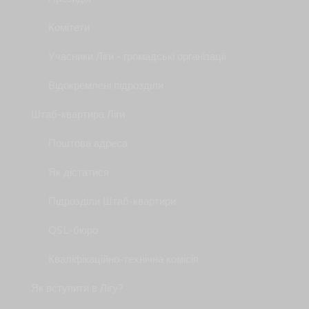
Комітети
Учасники Ліги - громадські організації
Відокремлені підрозділи
Штаб-квартира Ліги
Поштова адреса
Як дістатися
Підрозділи Штаб-квартири
QSL-бюро
Кваліфікаційно-технічна комісія
Як вступити в Лігу?