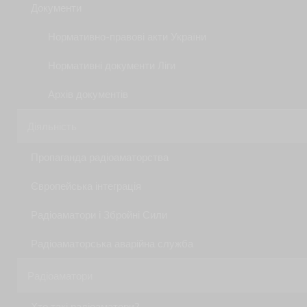
Документи
Нормативно-правові акти України
Нормативні документи Ліги
Архів документів
Діяльність
Пропаганда радіоаматорства
Європейська інтеграція
Радіоаматори і Збройні Сили
Радіоаматорська аварійна служба
Радіоаматори