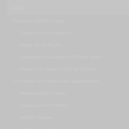
Медіа
Соціальні мережі та медіа
Сторінка Ліги на Фейсбуці
Канал Ліги на Ютубі
Радіоаматорські новини U2C Ham News
Радист TV - канал UT3GF на Youtube
Популярні сайти українських радіоаматорів
Український КХ-портал
Український УКХ-портал
AMSAT-Україна