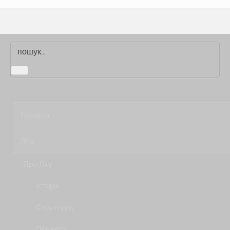
Головна
Ліга
Про Лігу
Історія
Структура
Президія