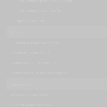
Нормативно-правові акти України
Нормативні документи Ліги
Архів документів
Діяльність
Пропаганда радіоаматорства
Європейська інтеграція
Радіоаматори і Збройні Сили
Радіоаматорська аварійна служба
Радіоаматори
Хто такі радіоаматори?
Як стати радiоаматором?