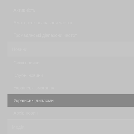
Активність
Аматорські діапазони частот
Громадянські діапазони частот
Новини
Свіжі новини
Клубні новини
Українські змагання
Українські дипломи
Архів новин
Медіа