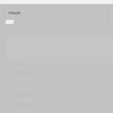
Головна
Ліга
Про Лігу
Історія
Структура
Президія
Комітети