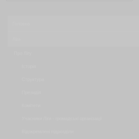
Головна
Ліга
Про Лігу
Історія
Структура
Президія
Комітети
Учасники Ліги - громадські організації
Відокремлені підрозділи