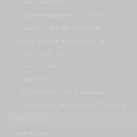
Канал Ліги на Ютубі
Радіоаматорські новини U2C Ham News
Радист TV - канал UT3GF на Youtube
Популярні сайти українських радіоаматорів
Український КХ-портал
Український УКХ-портал
AMSAT-Україна
433.com.ua - сайт київских радіоаматорів
cbradio.com.ua - сайт користувачів СіБі діапазону
Briefly in English
About the League