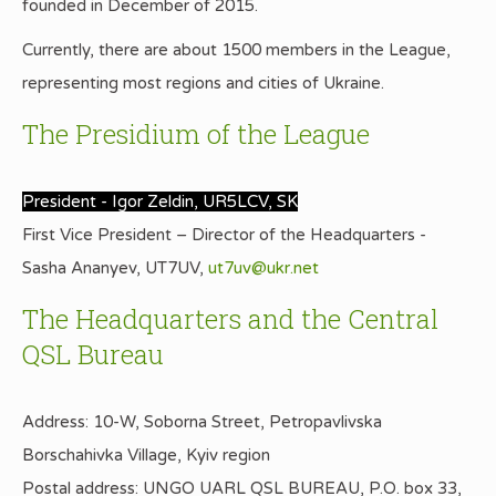
founded in December of 2015.
Currently, there are about 1500 members in the League,
representing most regions and cities of Ukraine.
The Presidium of the League
President - Igor Zeldin, UR5LCV, SK
First Vice President – Director of the Headquarters -
Sasha Ananyev
, UT7UV,
ut7uv@ukr.net
The Headquarters and the Central
QSL Bureau
Address: 10-W, Soborna Street, Petropavlivska
Borschahivka Village, Kyiv region
Postal address: UNGO UARL QSL BUREAU, P.O. box 33,