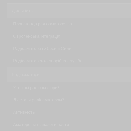
Діяльність
Пропаганда радіоаматорства
Європейська інтеграція
Радіоаматори і Збройні Сили
Радіоаматорська аварійна служба
Радіоаматори
Хто такі радіоаматори?
Як стати радiоаматором?
Активність
Аматорські діапазони частот