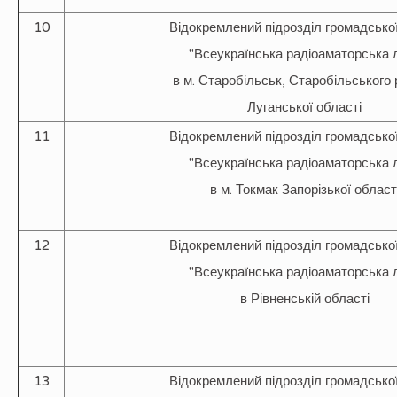
10
Відокремлений підрозділ громадської
"Всеукраїнська радіоаматорська л
в м. Старобільськ, Старобільського
Луганської області
11
Відокремлений підрозділ громадської
"Всеукраїнська радіоаматорська л
в м. Токмак Запорізької област
12
Відокремлений підрозділ громадської
"Всеукраїнська радіоаматорська л
в Рівненській області
13
Відокремлений підрозділ громадської