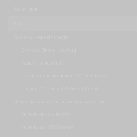
Архів новин
Медіа
Соціальні мережі та медіа
Сторінка Ліги на Фейсбуці
Канал Ліги на Ютубі
Радіоаматорські новини U2C Ham News
Радист TV - канал UT3GF на Youtube
Популярні сайти українських радіоаматорів
Український КХ-портал
Український УКХ-портал