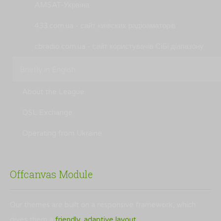
AMSAT-Україна
433.com.ua - сайт київских радіоаматорів
cbradio.com.ua - сайт користувачів СіБі діапазону
Briefly in English
About the League
QSL Exchange
Operating from Ukraine
Offcanvas Module
Our themes are built on a responsive framework, which
gives them a
friendly, adaptive layout