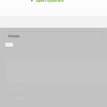
Зареєструватися
Головна
Ліга
Про Лігу
Історія