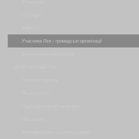
Структура
Президія
Комітети
Учасники Ліги - громадські організації
Відокремлені підрозділи
Штаб-квартира Ліги
Поштова адреса
Як дістатися
Підрозділи Штаб-квартири
QSL-бюро
Кваліфікаційно-технічна комісія