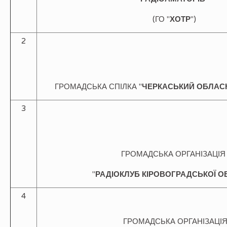
(ГО "
ХОТР
")
2
ГРОМАДСЬКА СПІЛКА "
ЧЕРКАСЬКИЙ ОБЛА
3
ГРОМАДСЬКА ОРГАНІЗАЦІ
"
РАДІОКЛУБ КІРОВОГРАДСЬКОЇ
О
4
ГРОМАДСЬКА ОРГАНІЗАЦІ