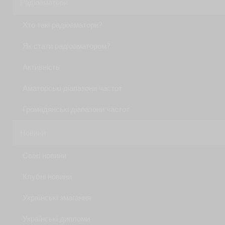
Радіоаматори
Хто такі радіоаматори?
Як стати радiоаматором?
Активність
Аматорські діапазони частот
Громадянські діапазони частот
Новини
Свіжі новини
Клубні новини
Українські змагання
Українські дипломи