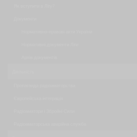
Як вступити в Лігу?
Документи
Нормативно-правові акти України
Нормативні документи Ліги
Архів документів
Діяльність
Пропаганда радіоаматорства
Європейська інтеграція
Радіоаматори і Збройні Сили
Радіоаматорська аварійна служба