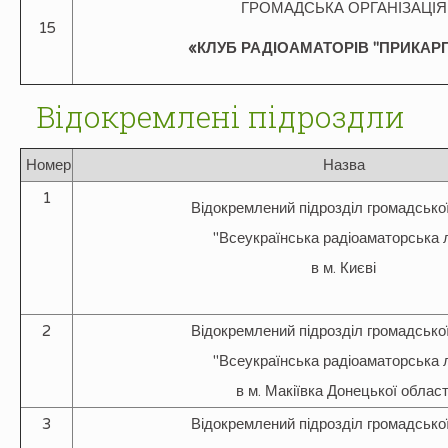
ГРОМАДСЬКА ОРГАНІЗАЦІЯ
15
«
КЛУБ РАДІОАМАТОРІВ "ПРИКАР
Відокремлені підроздли
Номер
Назва
1
Відокремлений підрозділ громадської
"Всеукраїнська радіоаматорська л
в м. Києві
2
Відокремлений підрозділ громадської
"Всеукраїнська радіоаматорська л
в м. Макіївка Донецької област
3
Відокремлений підрозділ громадської